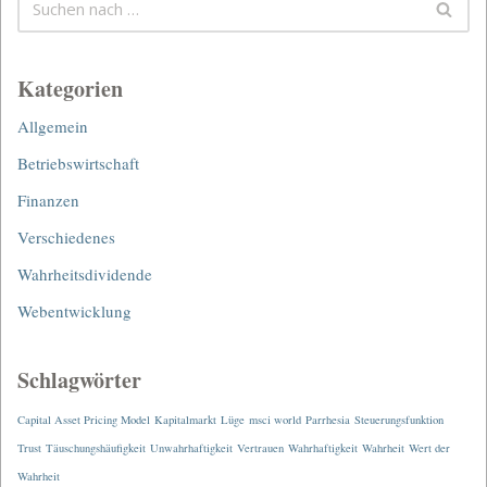
Kategorien
Allgemein
Betriebswirtschaft
Finanzen
Verschiedenes
Wahrheitsdividende
Webentwicklung
Schlagwörter
Capital Asset Pricing Model
Kapitalmarkt
Lüge
msci world
Parrhesia
Steuerungsfunktion
Trust
Täuschungshäufigkeit
Unwahrhaftigkeit
Vertrauen
Wahrhaftigkeit
Wahrheit
Wert der
Wahrheit