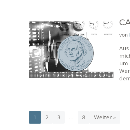
CA
von
Aus
mich
um d
Wer
de
1
2
3
…
8
Weiter »