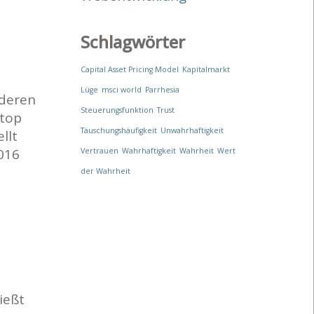
Schlagwörter
Capital Asset Pricing Model
Kapitalmarkt
Lüge
msci world
Parrhesia
nderen
Steuerungsfunktion
Trust
ktop
Täuschungshäufigkeit
Unwahrhaftigkeit
llt
016
Vertrauen
Wahrhaftigkeit
Wahrheit
Wert
der Wahrheit
ießt