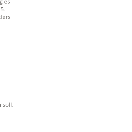
g es
5.
lers
soll.
n