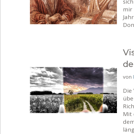
sich
mir 
Jahr
Don
Vi
de
von
Die 
über
Rich
Mit
dem
län