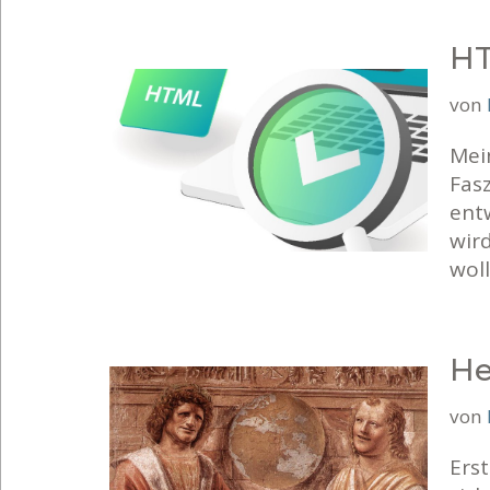
HT
von
Mei
Fas
ent
wird
wol
He
von
Ers