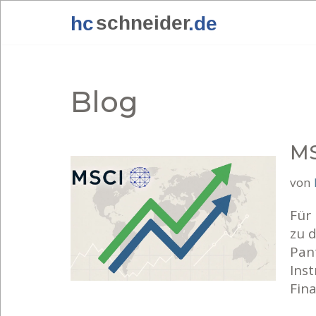
Zum
Inhalt
springen
Blog
MS
von
Für
zu d
Pan
Inst
Fin